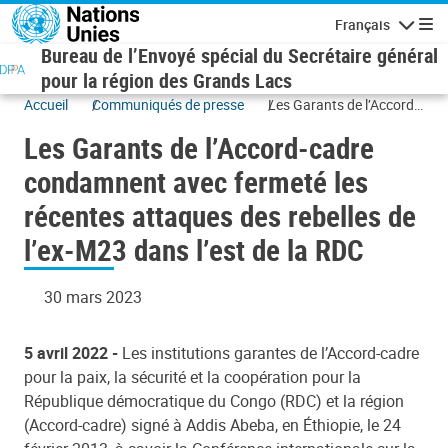
Aller au contenu principal
Français
Navigatio
Bureau de l’Envoyé spécial du Secrétaire général
pour la région des Grands Lacs
Accueil
Communiqués de presse
Les Garants de l’Accord-
cadre condamnent avec
Les Garants de l’Accord-cadre
fermeté les récentes
attaques des rebelles de
condamnent avec fermeté les
l’ex-M23 dans l’est de la
récentes attaques des rebelles de
RDC
l’ex-M23 dans l’est de la RDC
30 mars 2023
5 avril 2022 -
Les institutions garantes de l’Accord-cadre
pour la paix, la sécurité et la coopération pour la
République démocratique du Congo (RDC) et la région
(Accord-cadre) signé à Addis Abeba, en Éthiopie, le 24