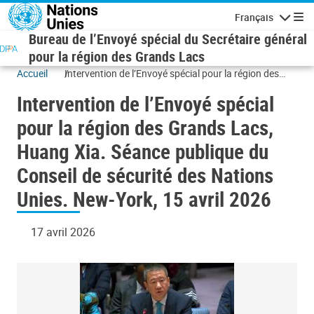
Aller au contenu principal
Français
Navigatio
Bureau de l’Envoyé spécial du Secrétaire général
pour la région des Grands Lacs
Accueil
Intervention de l’Envoyé spécial pour la région des
Grands Lacs, Huang Xia. Séance publique du Conseil
Intervention de l’Envoyé spécial
de sécurité des Nations Unies. New-York, 15 avril
2026
pour la région des Grands Lacs,
Huang Xia. Séance publique du
Conseil de sécurité des Nations
Unies. New-York, 15 avril 2026
17 avril 2026